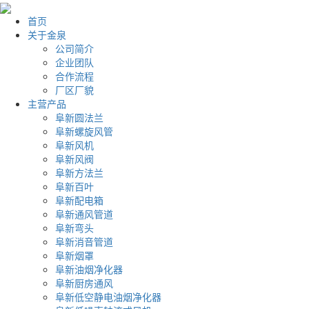
首页
关于金泉
公司简介
企业团队
合作流程
厂区厂貌
主营产品
阜新圆法兰
阜新螺旋风管
阜新风机
阜新风阀
阜新方法兰
阜新百叶
阜新配电箱
阜新通风管道
阜新弯头
阜新消音管道
阜新烟罩
阜新油烟净化器
阜新厨房通风
阜新低空静电油烟净化器