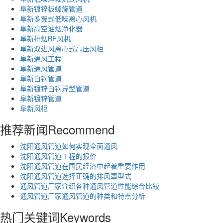
阜新镀锌板螺旋管道
阜新多翼式低噪离心风机
阜新高空油烟净化器
阜新排烟BF风机
阜新双进风离心式高压风柜
阜新通风工程
阜新通风管道
阜新白钢管道
阜新镀锌白钢异型管道
阜新镀锌管道
阜新风柜
推荐新闻
Recommend
沈阳通风管道如何实现全面通风
沈阳通风管道工程的报价
沈阳通风管道在国民经济中起着重要作用
沈阳通风管道选择正确的排风罩型式
通风管道厂家介绍各种通风管道性能综合比较
通风管道厂家通风管道的种类和特点分析
热门关键词
Keywords