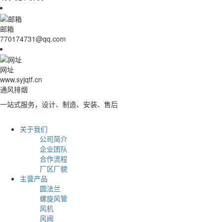
邮箱
770174731@qq.com
网址
www.syjqtf.cn
通风排烟
一站式服务，设计、制造、安装、售后
关于我们
公司简介
企业团队
合作流程
厂区厂貌
主营产品
圆法兰
螺旋风管
风机
风阀