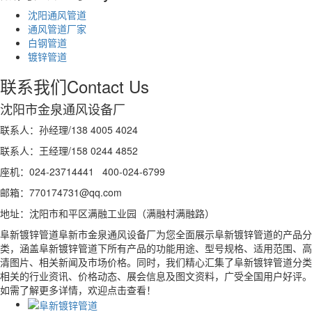
沈阳通风管道
通风管道厂家
白钢管道
镀锌管道
联系我们
Contact Us
沈阳市金泉通风设备厂
联系人：孙经理/138 4005 4024
联系人：王经理/158 0244 4852
座机：024-23714441 400-024-6799
邮箱：770174731@qq.com
地址：沈阳市和平区满融工业园（满融村满融路）
阜新镀锌管道阜新市金泉通风设备厂为您全面展示阜新镀锌管道的产品分
类，涵盖阜新镀锌管道下所有产品的功能用途、型号规格、适用范围、高
清图片、相关新闻及市场价格。同时，我们精心汇集了阜新镀锌管道分类
相关的行业资讯、价格动态、展会信息及图文资料，广受全国用户好评。
如需了解更多详情，欢迎点击查看！